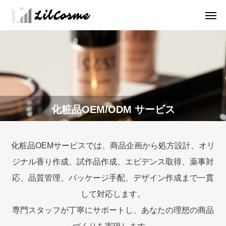
化粧品OEM/ODM サービス
化粧品OEMサービスでは、商品企画から処方設計、オリ
ジナル香り作成、試作品作成、エビデンス取得、薬事対
応、品質管理、パッケージ手配、デザイン作成まで一貫
して対応します。
専門スタッフが丁寧にサポートし、あなたの理想の商品