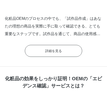
化粧品OEMのプロセスの中でも、「試作品作成」はあな
たの理想の商品を実際に手に取って確認できる、とても
重要なステップです。試作品を通じて、商品の使用感や
質感、香り、そして全体のイメージを具体的に把握して
いただくことができます。試作品作成では、まず企画や
詳細を見る
処方設計で決定した内容をもとに、専門のスタッフが実
際の製品サンプルを作成します。当社の施設で経験豊富
な専門スタッフが、厳選された原料を用い
化粧品の効果をしっかり証明！OEMの「エビ
デンス確認」サービスとは？