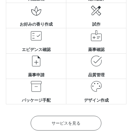


お好みの香り作成
試作


エビデンス確認
薬事確認


薬事申請
品質管理


パッケージ手配
デザイン作成
サービスを見る