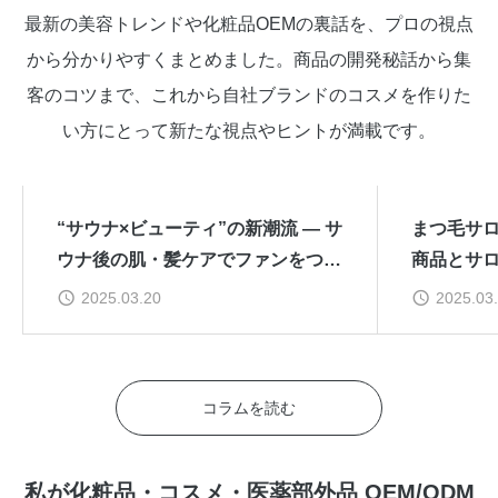
最新の美容トレンドや化粧品OEMの裏話を、プロの視点
から分かりやすくまとめました。商品の開発秘話から集
客のコツまで、これから自社ブランドのコスメを作りた
い方にとって新たな視点やヒントが満載です。
コラム
コラム
“サウナ×ビューティ”の新潮流 — サ
まつ毛サロ
ウナ後の肌・髪ケアでファンをつか
商品とサ
む導線づくり
ばす方法
2025.03.20
2025.03
コラムを読む
私が化粧品・コスメ・医薬部外品 OEM/ODM